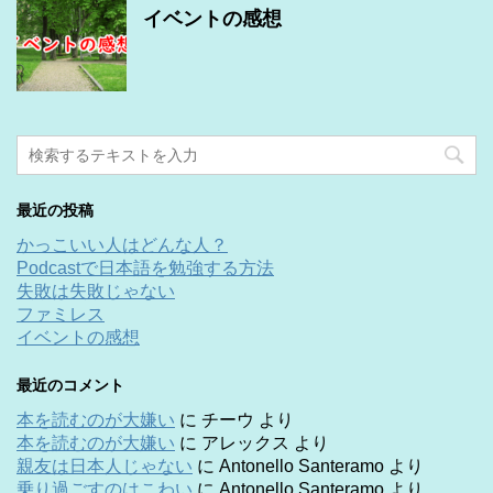
イベントの感想
最近の投稿
かっこいい人はどんな人？
Podcastで日本語を勉強する方法
失敗は失敗じゃない
ファミレス
イベントの感想
最近のコメント
本を読むのが大嫌い
に
チーウ
より
本を読むのが大嫌い
に
アレックス
より
親友は日本人じゃない
に
Antonello Santeramo
より
乗り過ごすのはこわい
に
Antonello Santeramo
より