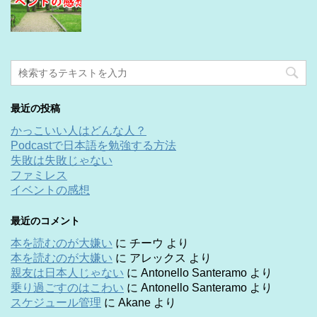
最近の投稿
かっこいい人はどんな人？
Podcastで日本語を勉強する方法
失敗は失敗じゃない
ファミレス
イベントの感想
最近のコメント
本を読むのが大嫌い
に
チーウ
より
本を読むのが大嫌い
に
アレックス
より
親友は日本人じゃない
に
Antonello Santeramo
より
乗り過ごすのはこわい
に
Antonello Santeramo
より
スケジュール管理
に
Akane
より