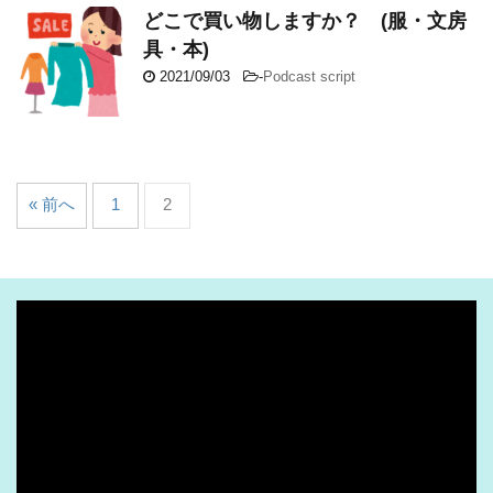
どこで買い物しますか？ (服・文房
具・本)
2021/09/03
-
Podcast script
« 前へ
1
2
動
画
プ
レ
ー
ヤ
ー