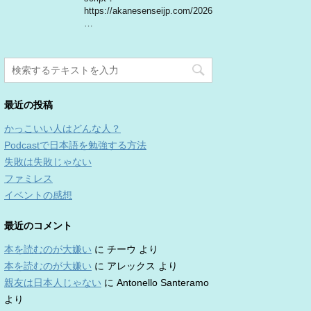
https://akanesenseijp.com/2026
…
最近の投稿
かっこいい人はどんな人？
Podcastで日本語を勉強する方法
失敗は失敗じゃない
ファミレス
イベントの感想
最近のコメント
本を読むのが大嫌い
に
チーウ
より
本を読むのが大嫌い
に
アレックス
より
親友は日本人じゃない
に
Antonello Santeramo
より