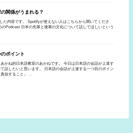
輩の関係がうまれる？
話した内容です。 Spotifyが使えない人はこちらから聞いてくださ
のPodcast 日本の先輩と後輩の文化について話してほしいという
つのポイント
あかね的日本語教室のあかねです。 今日は日本語の会話が上達す
て話したいと思います。 日本語の会話が上達する一つ目のポイン
真似すること」 …