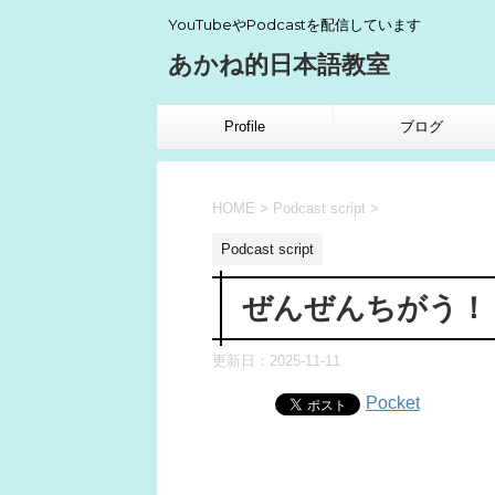
YouTubeやPodcastを配信しています
あかね的日本語教室
Profile
ブログ
HOME
>
Podcast script
>
Podcast script
ぜんぜんちがう！
更新日：
2025-11-11
Pocket