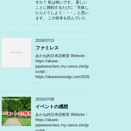
すか？ 私は怖いです。 新しい
ことに挑戦するたびに「失敗し
たらどうしよう・・・」と思い
ます。 この前本を読んでいた
…
2026/07/15
ファミレス
あかね的日本語教室 Website：
https://akane-
japaneseclass.my.canva.site/jp
script：
https://akanesenseijp.com/2026
…
2026/07/08
イベントの感想
あかね的日本語教室 Website：
https://akane-
japaneseclass.my.canva.site/jp
script：