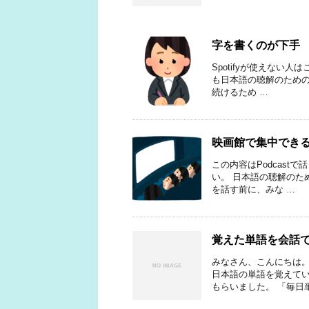
字を書くのが下手
Spotifyが使えない人
も日本語の聴解のためのP
続けるため …
映画館で集中でき
この内容はPodcastで
い。 日本語の聴解のため
を話す前に、みな …
覚えた単語を会話
みなさん、こんにちは。
日本語の単語を覚えてい
もらいました。 「毎日