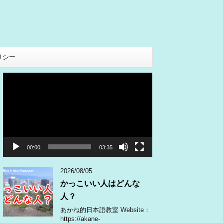
リシー
動
画
プ
レ
ー
ヤ
ー
00:00
03:35
2026/08/05
かっこいい人はどんな
人？
あかね的日本語教室 Website：
https://akane-