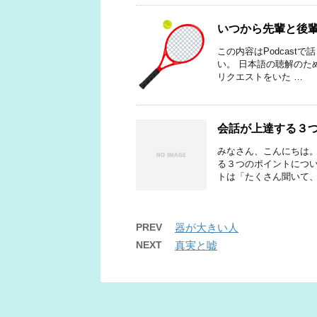
いつから先輩と後
この内容はPodcastで
い。 日本語の聴解のため
リクエストをいた …
会話が上達する３
みなさん、こんにちは。
る３つのポイントについ
トは「たくさん聞いて、
PREV
器が大きい人
NEXT
真実と嘘