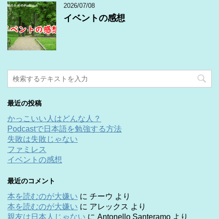
2026/07/08
イベントの感想
最近の投稿
かっこいい人はどんな人？
Podcastで日本語を勉強する方法
失敗は失敗じゃない
ファミレス
イベントの感想
最近のコメント
本を読むのが大嫌い
に
チーウ
より
本を読むのが大嫌い
に
アレックス
より
親友は日本人じゃない
に
Antonello Santeramo
より