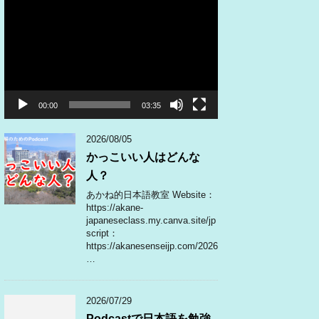
動
画
プ
レ
ー
ヤ
ー
00:00
03:35
2026/08/05
かっこいい人はどんな
人？
あかね的日本語教室 Website：
https://akane-
japaneseclass.my.canva.site/jp
script：
https://akanesenseijp.com/2026
…
2026/07/29
Podcastで日本語を勉強