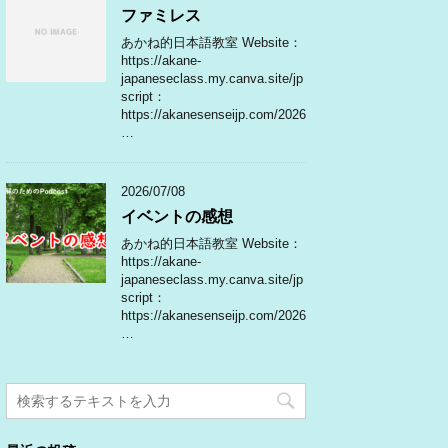
ファミレス
あかね的日本語教室 Website：
https://akane-
japaneseclass.my.canva.site/jp
script：
https://akanesenseijp.com/2026
…
2026/07/08
イベントの感想
あかね的日本語教室 Website：
https://akane-
japaneseclass.my.canva.site/jp
script：
https://akanesenseijp.com/2026
…