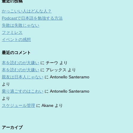
最近の投稿
かっこいい人はどんな人？
Podcastで日本語を勉強する方法
失敗は失敗じゃない
ファミレス
イベントの感想
最近のコメント
本を読むのが大嫌い
に
チーウ
より
本を読むのが大嫌い
に
アレックス
より
親友は日本人じゃない
に
Antonello Santeramo
より
乗り過ごすのはこわい
に
Antonello Santeramo
より
スケジュール管理
に
Akane
より
アーカイブ