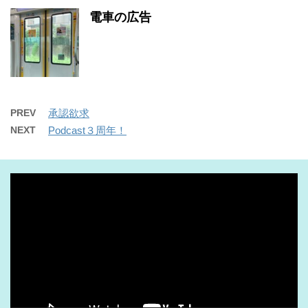
電車の広告
PREV
承認欲求
NEXT
Podcast３周年！
動
画
プ
レ
ー
ヤ
ー