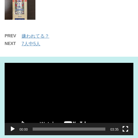
PREV
嫌われてる？
NEXT
7人中5人
動
画
プ
レ
ー
ヤ
ー
00:00
03:35