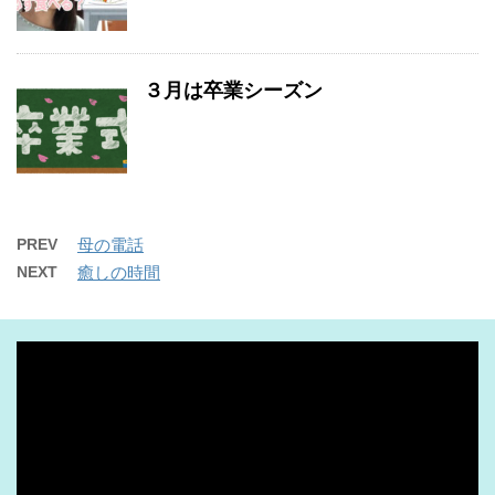
３月は卒業シーズン
PREV
母の電話
NEXT
癒しの時間
動
画
プ
レ
ー
ヤ
ー