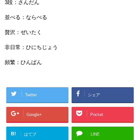
3段：さんだん
並べる：ならべる
贅沢：ぜいたく
非日常：ひにちじょう
頻繁：ひんぱん
Twitter
シェア
Google+
Pocket
B!
はてブ
LINE