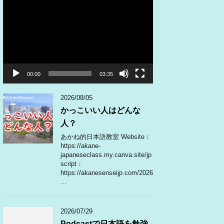
動
画
プ
レ
ー
ヤ
ー
00:00
03:35
2026/08/05
かっこいい人はどんな
人？
あかね的日本語教室 Website：
https://akane-
japaneseclass.my.canva.site/jp
script：
https://akanesenseijp.com/2026
…
2026/07/29
Podcastで日本語を勉強