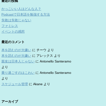
最近の投稿
かっこいい人はどんな人？
Podcastで日本語を勉強する方法
失敗は失敗じゃない
ファミレス
イベントの感想
最近のコメント
本を読むのが大嫌い
に
チーウ
より
本を読むのが大嫌い
に
アレックス
より
親友は日本人じゃない
に
Antonello Santeramo
より
乗り過ごすのはこわい
に
Antonello Santeramo
より
スケジュール管理
に
Akane
より
アーカイブ