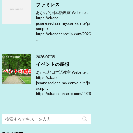
ファミレス
あかね的日本語教室 Website：
https://akane-
japaneseclass.my.canva.site/jp
script：
https://akanesenseijp.com/2026
…
2026/07/08
イベントの感想
あかね的日本語教室 Website：
https://akane-
japaneseclass.my.canva.site/jp
script：
https://akanesenseijp.com/2026
…