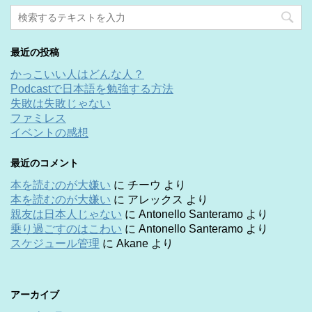
最近の投稿
かっこいい人はどんな人？
Podcastで日本語を勉強する方法
失敗は失敗じゃない
ファミレス
イベントの感想
最近のコメント
本を読むのが大嫌い
に
チーウ
より
本を読むのが大嫌い
に
アレックス
より
親友は日本人じゃない
に
Antonello Santeramo
より
乗り過ごすのはこわい
に
Antonello Santeramo
より
スケジュール管理
に
Akane
より
アーカイブ