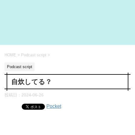
HOME
>
Podcast script
>
Podcast script
自炊してる？
投稿日：
2024-06-26
Pocket