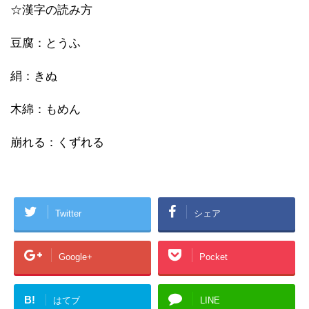
☆漢字の読み方
豆腐：とうふ
絹：きぬ
木綿：もめん
崩れる：くずれる
Twitter
シェア
Google+
Pocket
B!
はてブ
LINE