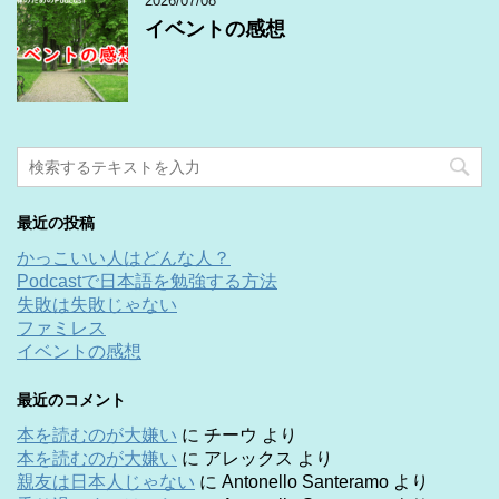
2026/07/08
イベントの感想
最近の投稿
かっこいい人はどんな人？
Podcastで日本語を勉強する方法
失敗は失敗じゃない
ファミレス
イベントの感想
最近のコメント
本を読むのが大嫌い
に
チーウ
より
本を読むのが大嫌い
に
アレックス
より
親友は日本人じゃない
に
Antonello Santeramo
より