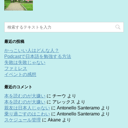
最近の投稿
かっこいい人はどんな人？
Podcastで日本語を勉強する方法
失敗は失敗じゃない
ファミレス
イベントの感想
最近のコメント
本を読むのが大嫌い
に
チーウ
より
本を読むのが大嫌い
に
アレックス
より
親友は日本人じゃない
に
Antonello Santeramo
より
乗り過ごすのはこわい
に
Antonello Santeramo
より
スケジュール管理
に
Akane
より