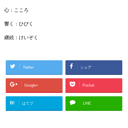
心：こころ
響く：ひびく
継続：けいぞく
Twitter
シェア
Google+
Pocket
B!
はてブ
LINE