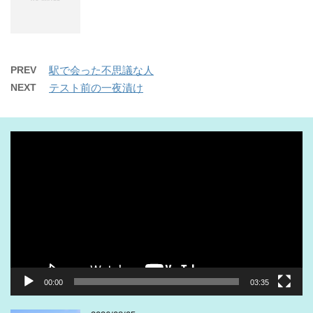
PREV
駅で会った不思議な人
NEXT
テスト前の一夜漬け
動
画
プ
レ
ー
ヤ
ー
00:00
03:35