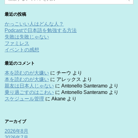
最近の投稿
かっこいい人はどんな人？
Podcastで日本語を勉強する方法
失敗は失敗じゃない
ファミレス
イベントの感想
最近のコメント
本を読むのが大嫌い
に
チーウ
より
本を読むのが大嫌い
に
アレックス
より
親友は日本人じゃない
に
Antonello Santeramo
より
乗り過ごすのはこわい
に
Antonello Santeramo
より
スケジュール管理
に
Akane
より
アーカイブ
2026年8月
2026年7月