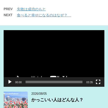
PREV
失敗は成功のもと
NEXT
食べると幸せになるのはなぜ？
動
画
プ
レ
ー
ヤ
ー
00:00
03:35
2026/08/05
かっこいい人はどんな人？