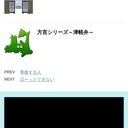
方言シリーズ～津軽弁～
PREV
尊敬する人
NEXT
ぼーっとできない
動
画
プ
レ
ー